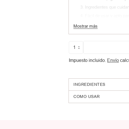
Ingredientes que cuidan 
Fácil de usar y apto pa
Cruelty-free
Mostrar más
Cantidad
Impuesto incluido.
Envío
calc
INGREDIENTES
COMO USAR
Añadir
un
producto