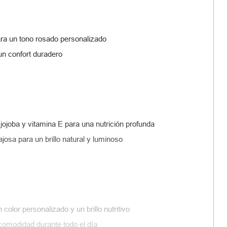
ra un tono rosado personalizado
 un confort duradero
 jojoba y vitamina E para una nutrición profunda
josa para un brillo natural y luminoso
color personalizado y un brillo nutritivo
 comodidad durante todo el día