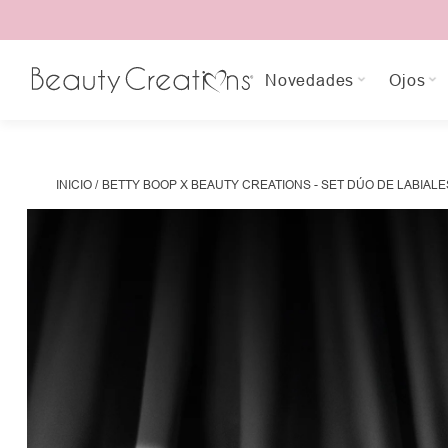
Novedades
Ojos
INICIO
BETTY BOOP X BEAUTY CREATIONS - SET DÚO DE LABIALE