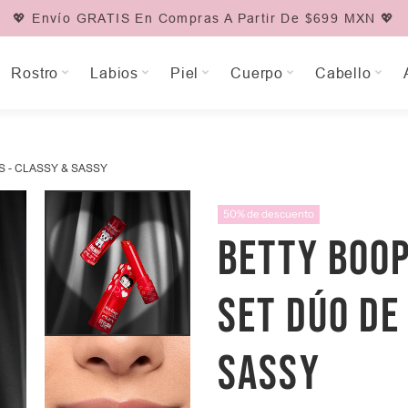
💖 Envío GRATIS En Compras A Partir De $699 MXN 💖
Rostro
Labios
Piel
Cuerpo
Cabello
S - CLASSY & SASSY
50% de descuento
BETTY BOOP
SET DÚO DE
SASSY