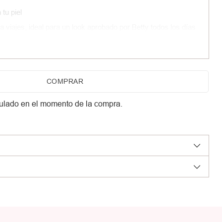
tu piel
ra viajes, ideal para un look aprobado por Betty todos los días
COMPRAR
ulado en el momento de la compra.