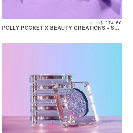
$ 274.50
$ 549
POLLY POCKET X BEAUTY CREATIONS - SET
DE PALETA DE SOMBRAS, SPRAY FIJADOR Y
RUBOR - HERE COMES THE FUN
COMPRAR
Cantidad