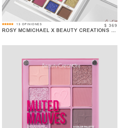
4.9
13 OPINIONES
$ 369
star
ROSY MCMICHAEL X BEAUTY CREATIONS -
rating
MINI PALETA DE SOMBRAS - ROSY'S
ESSENTIALS VOL.1
COMPRAR
Cantidad