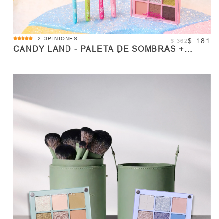
5.0
2 OPINIONES
$ 181
$ 362
star
CANDY LAND - PALETA DE SOMBRAS +
rating
BORCHAS DE COLECCIÓN - SUGAR HIGH
COMPRAR
Cantidad