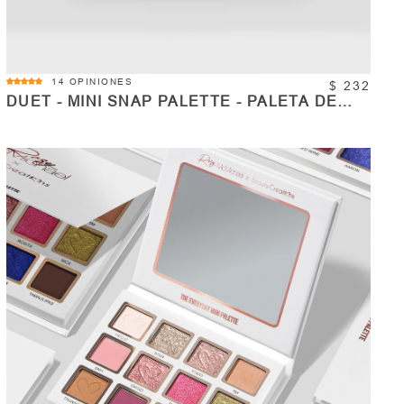
4.8
14 OPINIONES
$ 232
star
DUET - MINI SNAP PALETTE - PALETA DE
rating
SOMBRAS 8 TONOS
COMPRAR
Cantidad