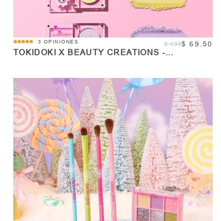
5.0
3 OPINIONES
$ 69.50
$ 139
star
TOKIDOKI X BEAUTY CREATIONS -
rating
SOMBRAS INDIVIDUALES
COMPRAR
Cantidad