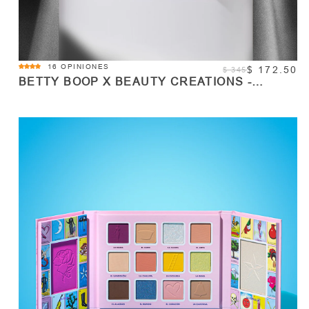
4.5
16 OPINIONES
$ 172.50
$ 345
star
BETTY BOOP X BEAUTY CREATIONS -
rating
PALETA DE SOMBRAS Y ROSTRO -
UNAFRAID TO BE ME
AGOTADO
Cantidad