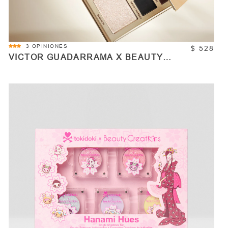
3.7
3 OPINIONES
$ 528
star
VICTOR GUADARRAMA X BEAUTY
rating
CREATIONS - PALETA DE ROSTRO Y
SOMBRAS - YO SOY
COMPRAR
Cantidad