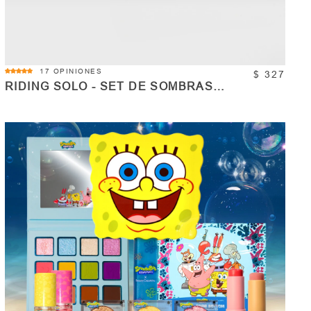
5.0
17 OPINIONES
$ 327
star
RIDING SOLO - SET DE SOMBRAS
rating
INDIVIDUALES - RODEO DREAM
COMPRAR
Cantidad