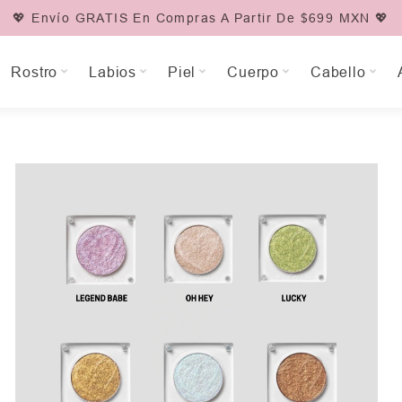
💖 Envío GRATIS En Compras A Partir De $699 MXN 💖
Rostro
Labios
Piel
Cuerpo
Cabello