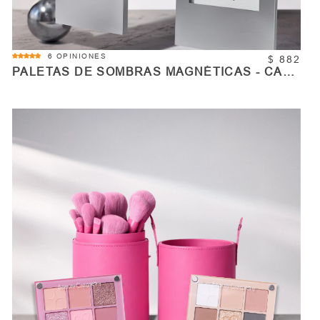
5.0
6 OPINIONES
$ 882
star
PALETAS DE SOMBRAS MAGNÉTICAS - CAJA
rating
PR
COMPRAR
Cantidad