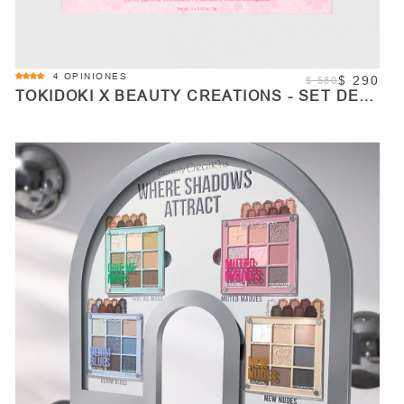
4.0
4 OPINIONES
$ 290
$ 580
star
TOKIDOKI X BEAUTY CREATIONS - SET DE
rating
SOMBRAS INDIVIDUALES
COMPRAR
Cantidad